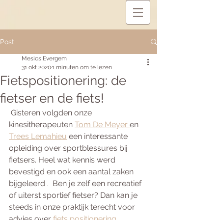
Post
Mesics Evergem
31 okt 2020
1 minuten om te lezen
Fietspositionering: de
fietser en de fiets!
 Gisteren volgden onze 
kinesitherapeuten 
Tom De Meyer 
en  
Trees Lemahieu
 een interessante 
opleiding over sportblessures bij 
fietsers. Heel wat kennis werd 
bevestigd en ook een aantal zaken 
bijgeleerd .  Ben je zelf een recreatief 
of uiterst sportief fietser? Dan kan je  
steeds in onze praktijk terecht voor 
advies over 
fiets positionering
,  