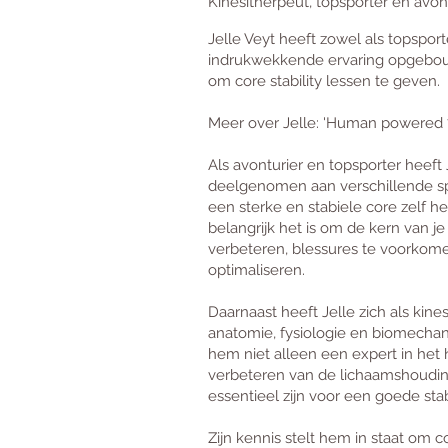
Kinesitherpeut, topsporter en avon
Jelle Veyt heeft zowel als topspor
indrukwekkende ervaring opgebou
om core stability lessen te geven.
Meer over Jelle: 'Human powered 
Als avonturier en topsporter heeft 
deelgenomen aan verschillende spo
een sterke en stabiele core zelf h
belangrijk het is om de kern van je
verbeteren, blessures te voorkomen
optimaliseren.
Daarnaast heeft Jelle zich als kine
anatomie, fysiologie en biomechan
hem niet alleen een expert in het 
verbeteren van de lichaamshouding
essentieel zijn voor een goede stabi
Zijn kennis stelt hem in staat om c