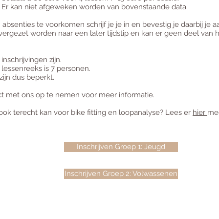
n. Er kan niet afgeweken worden van bovenstaande data.
bsenties te voorkomen schrijf je je in en bevestig je daarbij je 
vergezet worden naar een later tijdstip en kan er geen deel van h
inschrijvingen zijn.
 lessenreeks is 7 personen.
zijn dus beperkt.
c
t met ons op te nemen voor meer informatie.
jk ook terecht kan voor bike fitting en loopanalyse? Lees er
hier
mee
Inschrijven Groep 1: Jeugd
Inschrijven Groep 2: Volwassenen