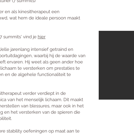
turier (7 summits)
ter en als kinesitherapeut een
wd, wat hem de ideale persoon maakt
7 summits' vind je
hier
Jelle jarenlang intensief getraind en
rtuitdagingen, waarbij hij de waarde van
eeft ervaren. Hij weet als geen ander hoe
 lichaam te versterken om prestaties te
 en de algehele functionaliteit te
sitherapeut verder verdiept in de
ica van het menselijk lichaam. Dit maakt
herstellen van blessures, maar ook in het
 en het versterken van de spieren die
liteit.
ore stability oefeningen op maat aan te