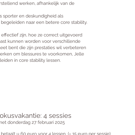
rstellend werken, afhankelijk van de
ls sporter en deskundigheid als
 begeleiden naar een betere core stability.
ffectief zijn, hoe ze correct uitgevoerd
st kunnen worden voor verschillende
eet bent die zijn prestaties wil verbeteren
sterken om blessures te voorkomen, Jelle
eiden in core stability lessen.
okusvakantie: 4 sessies
met donderdag 27 februari 2025
taalt u 60 euro voor 4 lessen. (= 15 euro per sessie)