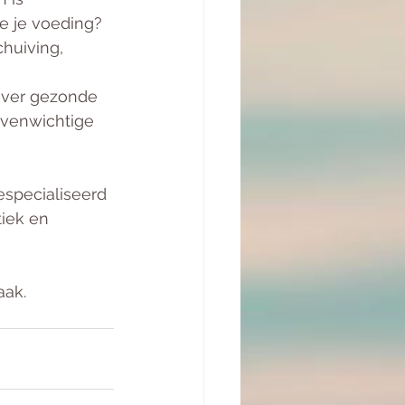
me je voeding? 
huiving, 
 over gezonde 
evenwichtige 
especialiseerd 
iek en 
aak.