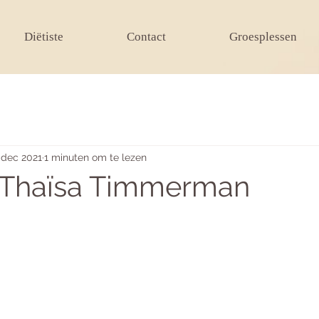
Diëtiste
Contact
Groesplessen
 dec 2021
1 minuten om te lezen
Thaïsa Timmerman